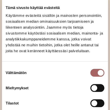
materiaaleja.
Tämä sivusto käyttää evästeitä
3. Laatu ja asiakastyytyväisyys
Käytämme evästeitä sisällön ja mainosten personointiin,
sosiaalisen median ominaisuuksien tarjoamiseen ja
Asiantunteva henkilöstö:
Osion mittaajat ja
liikenteen analysointiin. Jaamme myös tietoja
asentajat ovat kokeneita ja perehtyneitä
sivustomme käytöstäsi sosiaalisen median, mainonta- ja
työturvallisuuteen ja asennustekniikkaan,
analytiikkakumppaneidemme kanssa, jotka voivat
varmistaen laadukkaan työn jäljen.
yhdistää ne muihin tietoihin, jotka olet heille antanut tai
joita he ovat keränneet käyttäessäsi palveluitaan.
Itseohjautuvuus ja dokumentointi:
Osion
työvaihesuunnitelmat ja laadunhallintadokumentit
varmistavat laadukkaan ja itseohjautuvan työn
Suostumuksen
tekemisen.
Välttämätön
valinta
4. Riskien hallinta ja luotettavuus
Mieltymykset
Vastuullinen toiminta:
Osio noudattaa lakeja ja
määräyksiä, ja meillä on laaja
Tilastot
vahinkovakuutusturva.