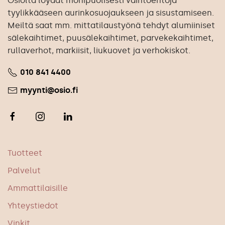
Osiolta löydät monipuolisesti vaihtoehtoja
tyylikkääseen aurinkosuojaukseen ja sisustamiseen.
Meiltä saat mm. mittatilaustyönä tehdyt alumiiniset
sälekaihtimet, puusälekaihtimet, parvekekaihtimet,
rullaverhot, markiisit, liukuovet ja verhokiskot.
010 841 4400
myynti@osio.fi
Tuotteet
Palvelut
Ammattilaisille
Yhteystiedot
Vinkit