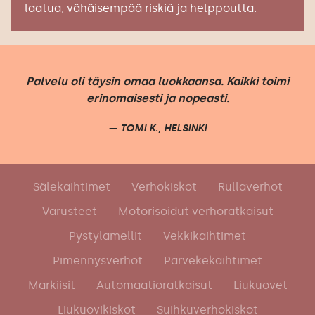
laatua, vähäisempää riskiä ja helppoutta.
Palvelu oli täysin omaa luokkaansa. Kaikki toimi
erinomaisesti ja nopeasti.
TOMI K., HELSINKI
Sälekaihtimet
Verhokiskot
Rullaverhot
Varusteet
Motorisoidut verhoratkaisut
Pystylamellit
Vekkikaihtimet
Pimennysverhot
Parvekekaihtimet
Markiisit
Automaatioratkaisut
Liukuovet
Liukuovikiskot
Suihkuverhokiskot