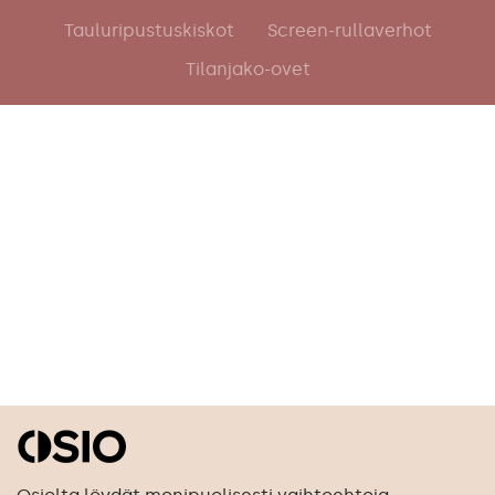
Tauluripustuskiskot
Screen-rullaverhot
Tilanjako-ovet
Sälekaihtimet
Verhokiskot
Puusälekaihtimet
Moottoroidut verhokiskot
Moottoroidut sälekaihtimet
Taulukiskot
Vekkikaihtimet
Suihkuverhokiskot
Parvekekaihtimet
Ikkunamarkiisit
Terassikaihtimet
Terassimarkiisit
Kattokaihtimet
Liiketilojen markiisit
Rullaverhot
Markiisikankaat
Pimentävät rullaverhot
Liukuovikisko
Screen-rullaverhot
Liukuovet
Lamelliverhot
Kaihtimien varaosat
Moottoroidut rullaverhot
Outlet-tuotteet