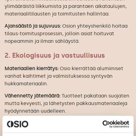
ylimääräistä liikkumista ja parantaen aikataulujen,
materiaalitilausten ja toimitusten hallintaa.
Ajansäästö ja sujuvuus:
Osion yhteyshenkilö hoitaa
tilaus-toimitusprosessin, jolloin asiat hoituvat
nopeammin ja ilman sähläystä.
2. Ekologisuus ja vastuullisuus
Materiaalien kierrätys:
Osio kierrättää alumiiniset
vanhat kaihtimet ja valmistuksessa syntyvän
hukkamateriaalin.
Vähennetty jätemäärä:
Tuotteet pakataan suojaten
mutta kevyesti, ja lähetysten pakkausmateriaaleja
hyödynnetään uudelleen.
Kestävä kehitys:
Osio varmistaa materiaalien
alkuperän ja minimoi hukkaa käyttämällä sopivia