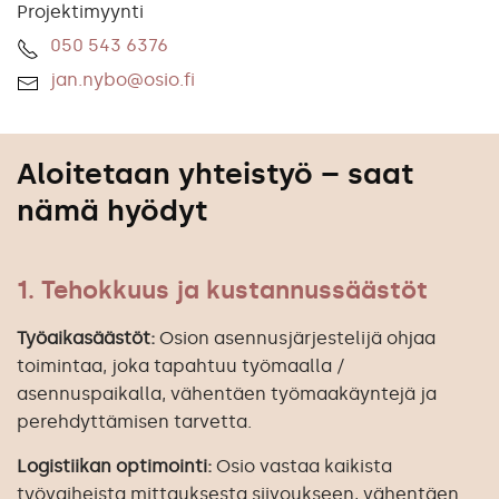
Projektimyynti
050 543 6376
jan.nybo@osio.fi
Aloitetaan yhteistyö – saat
nämä hyödyt
1. Tehokkuus ja kustannussäästöt
Työaikasäästöt:
Osion asennusjärjestelijä ohjaa
toimintaa, joka tapahtuu työmaalla /
asennuspaikalla, vähentäen työmaakäyntejä ja
perehdyttämisen tarvetta.
Logistiikan optimointi:
Osio vastaa kaikista
työvaiheista mittauksesta siivoukseen, vähentäen