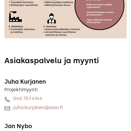
Asiakaspalvelu ja myynti
Juha Kurjanen
Projektimyynti
040 751 4144
juha.kurjanen@osio.fi
Jan Nybo