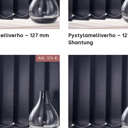
elliverho – 127 mm
Pystylamelliverho – 1
Shantung
Alk.
174 €