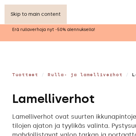
Skip to main content
Erä rullaverhoja nyt -50% alennuksella!
Tuotteet
/
Rulla- ja lamelliverhot
/
L
Lamelliverhot
Lamelliverhot ovat suurten ikkunapintoje
tilojen ajaton ja tyylikäs valinta. Pystysu
mahdollistavat valon tarkan ja portaa