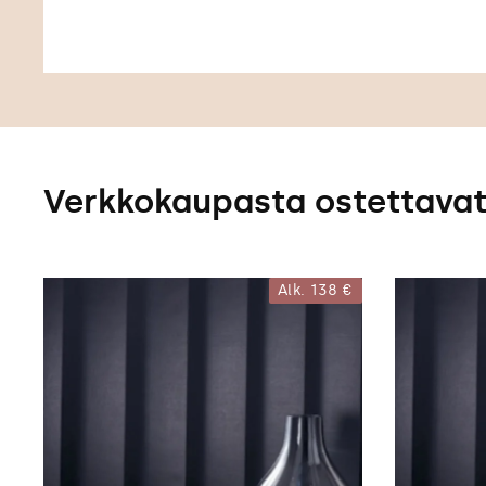
Verkkokaupasta ostettavat 
Alk.
138 €