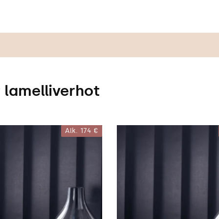
lamelliverhot
Alk.
174 €