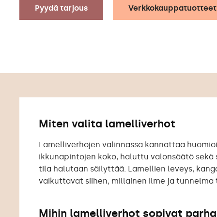
Pyydä tarjous
Verkkokauppatuotteet
Miten valita lamelliverhot
Lamelliverhojen valinnassa kannattaa huomioid
ikkunapintojen koko, haluttu valonsäätö sekä
tila halutaan säilyttää. Lamellien leveys, kang
vaikuttavat siihen, millainen ilme ja tunnelma
Mihin lamelliverhot sopivat parha