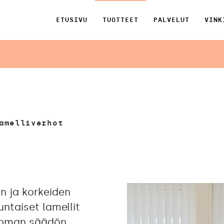
ETUSIVU
TUOTTEET
PALVELUT
VINK
amelliverhot
n ja korkeiden
untaiset lamellit
ttoman säädön