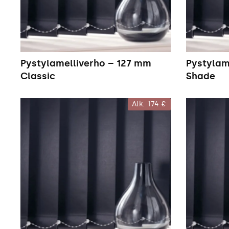
Pystylamelliverho – 127 mm
Pystylam
Classic
Shade
Alk.
174 €