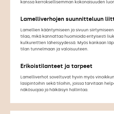
kanssa kerroksellisemman kokonaisuuden luom
Lamelliverhojen suunnitteluun lii
Lamellien kääntymiseen ja sivuun siirtymiseen t
tilaa, mikä kannattaa huomioida erityisesti liu
kulkureittien läheisyydessä. Myös kankaan lä
tilan tunnelmaan ja valoisuuteen.
Erikoistilanteet ja tarpeet
Lamelliverhot soveltuvat hyvin myös vinoikkuno
lasipintoihin sekä tiloihin, joissa tarvitaan he
näkösuojaa ja häikäisyn hallintaa.