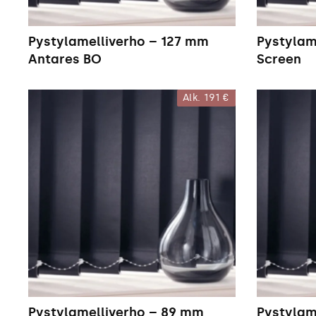
Pystylamelliverho – 127 mm
Pystylam
Antares BO
Screen
Alk.
191 €
Pystylamelliverho – 89 mm
Pystylam