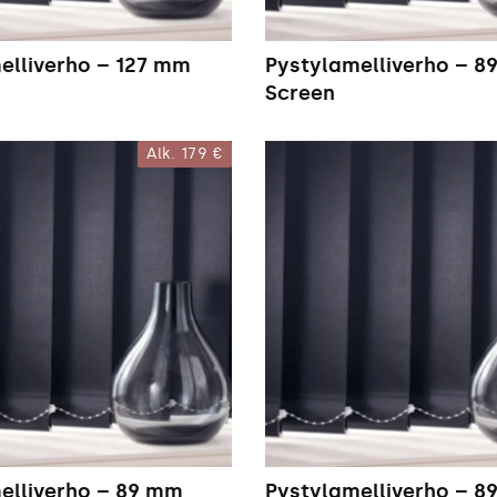
elliverho – 127 mm
Pystylamelliverho – 
Screen
Alk.
179 €
elliverho – 89 mm
Pystylamelliverho – 