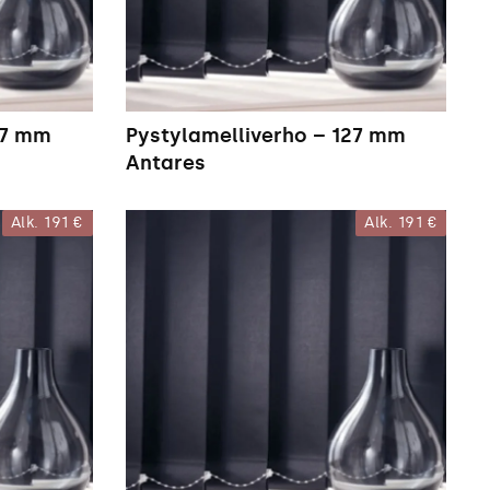
27 mm
Pystylamelliverho – 127 mm
Antares
Alk.
191 €
Alk.
191 €