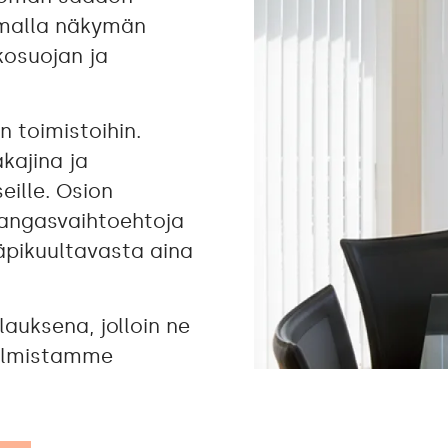
amalla näkymän
kosuojan ja
n toimistoihin.
akajina ja
eille. Osion
kangasvaihtoehtoja
läpikuultavasta aina
lauksena, jolloin ne
 Valmistamme