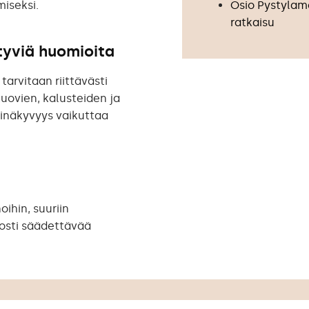
iseksi.
Osio Pystylame
ratkaisu
ttyviä huomioita
arvitaan riittävästi
kuovien, kalusteiden ja
pinäkyvyys vaikuttaa
ihin, suuriin
lposti säädettävää