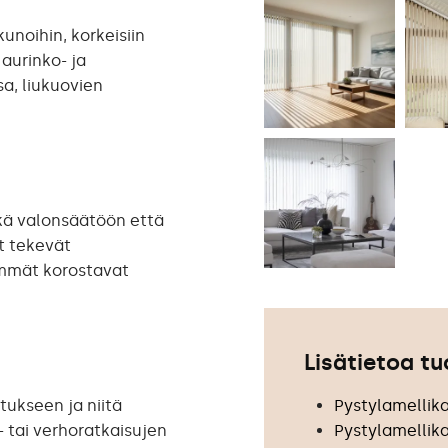
kunoihin, korkeisiin
 aurinko- ja
a, liukuovien
ekä valonsäätöön että
t tekevät
mmät korostavat
Lisätietoa t
tukseen ja niitä
Pystylamellika
 tai verhoratkaisujen
Pystylamellik