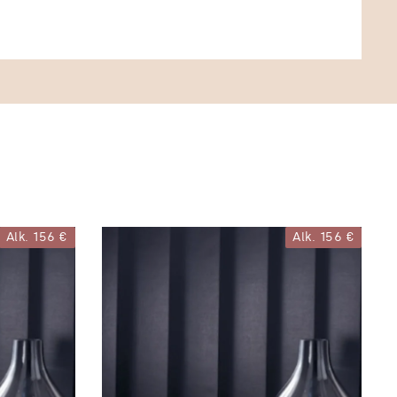
Alk.
156 €
Alk.
156 €