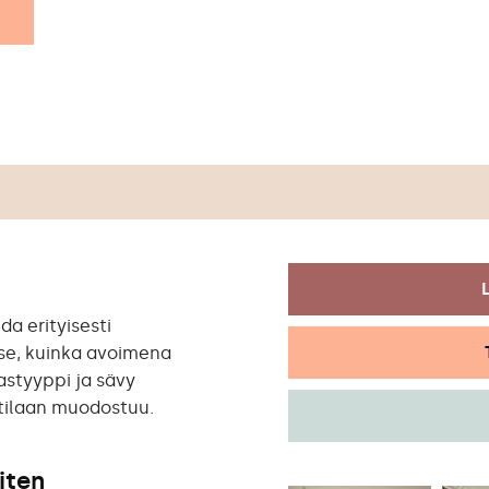
a erityisesti
 se, kuinka avoimena
astyyppi ja sävy
 tilaan muodostuu.
iten