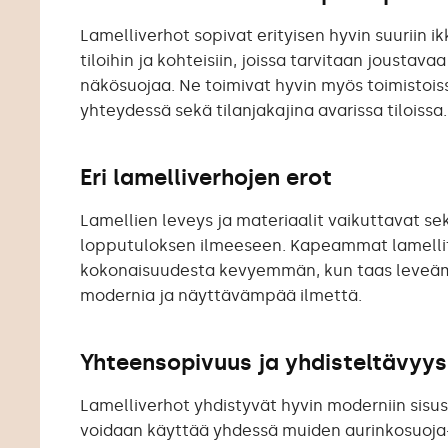
Lamelliverhot sopivat erityisen hyvin suuriin ik
tiloihin ja kohteisiin, joissa tarvitaan joustavaa
näkösuojaa. Ne toimivat hyvin myös toimistoiss
yhteydessä sekä tilanjakajina avarissa tiloissa.
Eri lamelliverhojen erot
Lamellien leveys ja materiaalit vaikuttavat s
lopputuloksen ilmeeseen. Kapeammat lamelli
kokonaisuudesta kevyemmän, kun taas leveä
modernia ja näyttävämpää ilmettä.
Yhteensopivuus ja yhdisteltävyys
Lamelliverhot yhdistyvät hyvin moderniin sisus
voidaan käyttää yhdessä muiden aurinkosuoja-