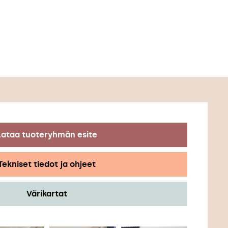
Lataa tuoteryhmän esite
Tekniset tiedot ja ohjeet
Värikartat