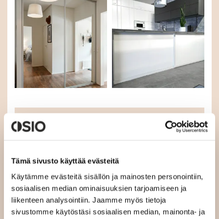
Lisätietoa tuoteryhmän
tuotteista
Asiaa liukuovista
Tämä sivusto käyttää evästeitä
Liukuovien mittaaminen – Näin onnistut
Käytämme evästeitä sisällön ja mainosten personointiin,
Liukuovien suunnittelu – Tyylikkyyttä ja
sosiaalisen median ominaisuuksien tarjoamiseen ja
toimivuutta kotiin
liikenteen analysointiin. Jaamme myös tietoja
sivustomme käytöstäsi sosiaalisen median, mainonta- ja