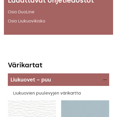
Ladattavat ohjetiedostot
Osio DuoLine
Osio Liukuovikisko
Värikartat
Liukuovet – puu
Liukuovien puulevyjen värikartta