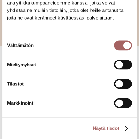
analytiikkakumppaneidemme kanssa, jotka voivat
yhdistää ne muihin tietoihin, jotka olet heille antanut tai
joita he ovat keränneet käyttäessäsi palveluitaan.
Suostumuksen
Välttämätön
valinta
Verkkokaupasta ostettavat
Mieltymykset
liukuovet
Alk.
287 €
Tilastot
Markkinointi
Näytä tiedot