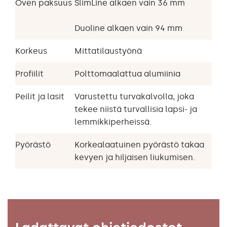
Oven paksuus
SlimLine alkaen vain 36 mm
Duoline alkaen vain 94 mm
Korkeus
Mittatilaustyönä
Profiilit
Polttomaalattua alumiinia
Peilit ja lasit
Varustettu turvakalvolla, joka
tekee niistä turvallisia lapsi- ja
lemmikkiperheissä.
Pyörästö
Korkealaatuinen pyörästö takaa
kevyen ja hiljaisen liukumisen.