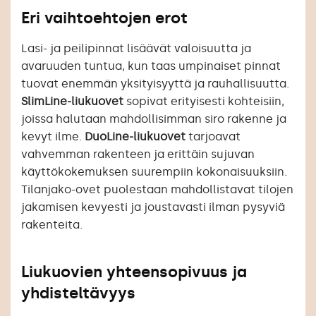
Eri vaihtoehtojen erot
Lasi- ja peilipinnat lisäävät valoisuutta ja
avaruuden tuntua, kun taas umpinaiset pinnat
tuovat enemmän yksityisyyttä ja rauhallisuutta.
SlimLine-liukuovet
sopivat erityisesti kohteisiin,
joissa halutaan mahdollisimman siro rakenne ja
kevyt ilme.
DuoLine-liukuovet
tarjoavat
vahvemman rakenteen ja erittäin sujuvan
käyttökokemuksen suurempiin kokonaisuuksiin.
Tilanjako-ovet puolestaan mahdollistavat tilojen
jakamisen kevyesti ja joustavasti ilman pysyviä
rakenteita.
Liukuovien yhteensopivuus ja
yhdisteltävyys