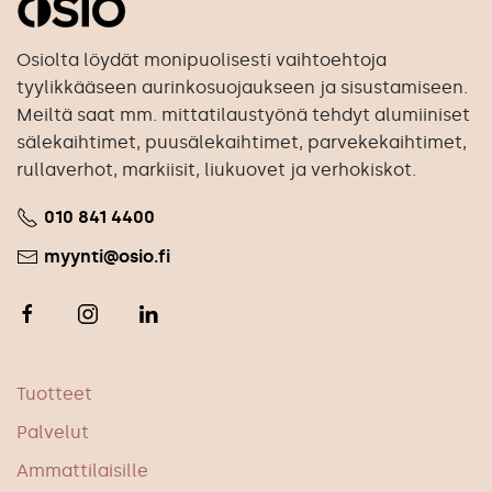
Osiolta löydät monipuolisesti vaihtoehtoja
tyylikkääseen aurinkosuojaukseen ja sisustamiseen.
Meiltä saat mm. mittatilaustyönä tehdyt alumiiniset
sälekaihtimet, puusälekaihtimet, parvekekaihtimet,
rullaverhot, markiisit, liukuovet ja verhokiskot.
010 841 4400
myynti@osio.fi
Tuotteet
Palvelut
Ammattilaisille