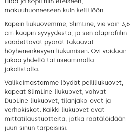
tilaa ja sopii niin eteiseen,
makuuhuoneeseen kuin keittiöön.
Kapein liukuovemme, SlimLine, vie vain 3,6
cm kaapin syvyydestä, ja sen alaprofiilin
säädettävät pyörät takaavat
höyhenenkevyen liukumisen. Ovi voidaan
jakaa yhdellä tai useammalla
jakolistalla.
Valikoimastamme löydät peililiukuovet,
kapeat SlimLine-liukuovet, vahvat
DuoLine-liukuovet, tilanjako-ovet ja
verhokiskot. Kaikki liukuovet ovat
mittatilaustuotteita, jotka räätälöidään
juuri sinun tarpeisiisi.