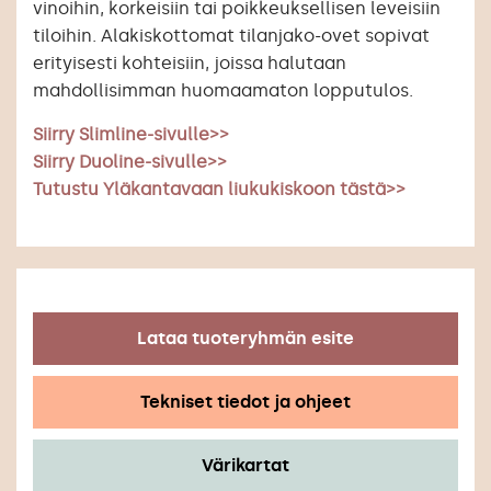
vinoihin, korkeisiin tai poikkeuksellisen leveisiin
tiloihin. Alakiskottomat tilanjako-ovet sopivat
erityisesti kohteisiin, joissa halutaan
mahdollisimman huomaamaton lopputulos.
Siirry Slimline-sivulle>>
Siirry Duoline-sivulle>>
Tutustu Yläkantavaan liukukiskoon tästä>>
Lataa tuoteryhmän esite
Tekniset tiedot ja ohjeet
Värikartat