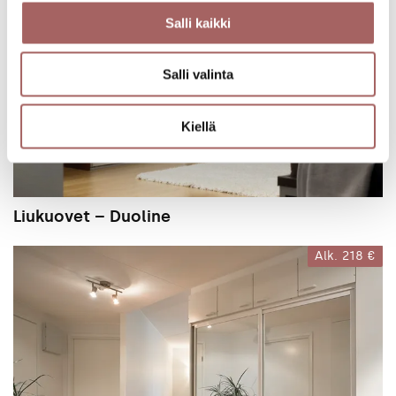
Salli kaikki
Salli valinta
Kiellä
Liukuovet – Duoline
Alk.
218 €