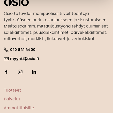
Osiolta löydät monipuolisesti vaihtoehtoja
tyylikkääseen aurinkosuojaukseen ja sisustamiseen.
Meiltä saat mm. mittatilaustyönä tehdyt alumiiniset
sälekaihtimet, puusälekaihtimet, parvekekaihtimet,
rullaverhot, markiisit, liukuovet ja verhokiskot.
010 841 4400
myynti@osio.fi
Tuotteet
Palvelut
Ammattilaisille