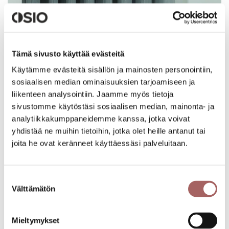
Tämä sivusto käyttää evästeitä
Käytämme evästeitä sisällön ja mainosten personointiin,
sosiaalisen median ominaisuuksien tarjoamiseen ja
liikenteen analysointiin. Jaamme myös tietoja
sivustomme käytöstäsi sosiaalisen median, mainonta- ja
analytiikkakumppaneidemme kanssa, jotka voivat
yhdistää ne muihin tietoihin, jotka olet heille antanut tai
Lisää aiheesta:
joita he ovat keränneet käyttäessäsi palveluitaan.
Parvekekaihtimen mittaus, asennus ja
kannakkeiden valinta
Suostumuksen
Välttämätön
valinta
Sälekaihtimien asentaminen
Älykäs kodinohjausjärjestelmä
Mieltymykset