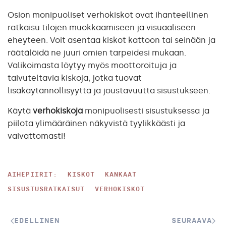
Osion monipuoliset verhokiskot ovat ihanteellinen
ratkaisu tilojen muokkaamiseen ja visuaaliseen
eheyteen. Voit asentaa kiskot kattoon tai seinään ja
räätälöidä ne juuri omien tarpeidesi mukaan.
Valikoimasta löytyy myös moottoroituja ja
taivuteltavia kiskoja, jotka tuovat
lisäkäytännöllisyyttä ja joustavuutta sisustukseen.
Käytä
verhokiskoja
monipuolisesti sisustuksessa ja
piilota ylimääräinen näkyvistä tyylikkäästi ja
vaivattomasti!
AIHEPIIRIT:
KISKOT
KANKAAT
SISUSTUSRATKAISUT
VERHOKISKOT
EDELLINEN
SEURAAVA