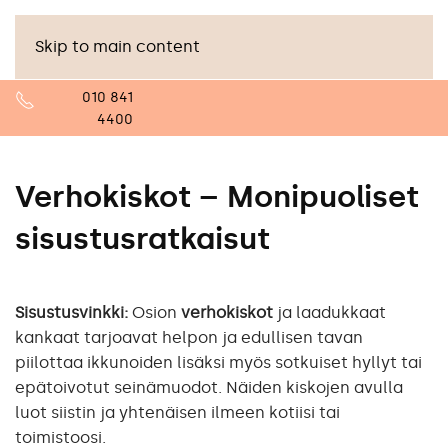
Skip to main content
010 841
4400
Verhokiskot – Monipuoliset
sisustusratkaisut
Sisustusvinkki:
Osion
verhokiskot
ja laadukkaat
kankaat tarjoavat helpon ja edullisen tavan
piilottaa ikkunoiden lisäksi myös sotkuiset hyllyt tai
epätoivotut seinämuodot. Näiden kiskojen avulla
luot siistin ja yhtenäisen ilmeen kotiisi tai
toimistoosi.