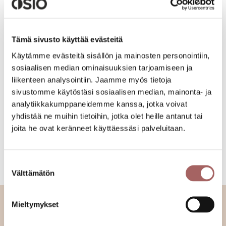
Takaisin värikarttoihin
Tämä sivusto käyttää evästeitä
Käytämme evästeitä sisällön ja mainosten personointiin,
Sälekaihtimet
Verhokiskot
sosiaalisen median ominaisuuksien tarjoamiseen ja
Puusälekaihtimet
Moottoroidut verhokiskot
liikenteen analysointiin. Jaamme myös tietoja
Moottoroidut sälekaihtimet
Taulukiskot
Vekkikaihtimet
Suihkuverhokiskot
sivustomme käytöstäsi sosiaalisen median, mainonta- ja
Parvekekaihtimet
Ikkunamarkiisit
analytiikkakumppaneidemme kanssa, jotka voivat
Terassikaihtimet
Terassimarkiisit
yhdistää ne muihin tietoihin, jotka olet heille antanut tai
Kattokaihtimet
Liiketilojen markiisit
joita he ovat keränneet käyttäessäsi palveluitaan.
Rullaverhot
Markiisikankaat
Pimentävät rullaverhot
Liukuovikisko
Screen-rullaverhot
Liukuovet
Lamelliverhot
Kaihtimien varaosat
Suostumuksen
Moottoroidut rullaverhot
Outlet-tuotteet
Välttämätön
valinta
Mieltymykset