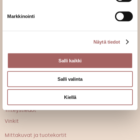
sälekaihtimet, puusälekaihtimet, parvekekaihtimet,
rullaverhot, markiisit, liukuovet ja verhokiskot.
Markkinointi
010 841 4400
myynti@osio.fi
Näytä tiedot
Salli kaikki
Tuotteet
Salli valinta
Palvelut
Kiellä
Ammattilaisille
Yhteystiedot
Vinkit
Mittakuvat ja tuotekortit