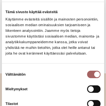
Tämä sivusto käyttää evästeitä
Sälekaihtimet
Verhokiskot
Käytämme evästeitä sisällön ja mainosten personointiin,
Puusälekaihtimet
Moottoroidut verhokiskot
Moottoroidut sälekaihtimet
Taulukiskot
sosiaalisen median ominaisuuksien tarjoamiseen ja
Vekkikaihtimet
Suihkuverhokiskot
liikenteen analysointiin. Jaamme myös tietoja
Parvekekaihtimet
Ikkunamarkiisit
sivustomme käytöstäsi sosiaalisen median, mainonta- ja
Terassikaihtimet
Terassimarkiisit
analytiikkakumppaneidemme kanssa, jotka voivat
Kattokaihtimet
Liiketilojen markiisit
Rullaverhot
Markiisikankaat
yhdistää ne muihin tietoihin, jotka olet heille antanut tai
Pimentävät rullaverhot
Liukuovikisko
joita he ovat keränneet käyttäessäsi palveluitaan.
Screen-rullaverhot
Liukuovet
Lamelliverhot
Kaihtimien varaosat
Moottoroidut rullaverhot
Outlet-tuotteet
Suostumuksen
Välttämätön
valinta
Mieltymykset
Osiolta löydät monipuolisesti vaihtoehtoja
tyylikkääseen aurinkosuojaukseen ja sisustamiseen.
Tilastot
Meiltä saat mm. mittatilaustyönä tehdyt alumiiniset