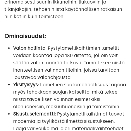
erinomaisesti suuriin ikkunoihin, liukuoviin ja
tilanjakajiin, tehden niistä käytännöllisen ratkaisun
niin kotiin kuin toimistoon.
Ominaisuudet:
Valon hallinta
: Pystylamellikaihtimien lamellit
voidaan kääntää jopa 180 astetta, jolloin voit
säätää valon määrää tarkasti. Tämä tekee niistä
ihanteellisen valinnan tiloihin, joissa tarvitaan
joustavaa valonohjausta.
Yksityisyys
: Lamellien säätömahdollisuus tarjoaa
myös tehokkaan suojan katseilta, mikä tekee
niistä täydellisen valinnan esimerkiksi
olohuoneisiin, makuuhuoneisiin ja toimistoihin.
Sisustuselementti
: Pystylamellikaihtimet tuovat
modernia ja tyylikästä ilmettä sisustukseen.
Laaja värivalikoima ja eri materiaalivaihtoehdot