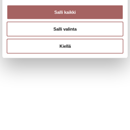
Älykäs kodinohjausjärjestelmä
Salli kaikki
Kaihtimen moottorit
Salli valinta
Kattovekkikaihdin
Kiellä
Sälekaihtimet
Verhokiskot
Puusälekaihtimet
Moottoroidut verhokiskot
Moottoroidut sälekaihtimet
Taulukiskot
Vekkikaihtimet
Suihkuverhokiskot
Parvekekaihtimet
Ikkunamarkiisit
Terassikaihtimet
Terassimarkiisit
Kattokaihtimet
Liiketilojen markiisit
Rullaverhot
Markiisikankaat
Pimentävät rullaverhot
Liukuovikisko
Screen-rullaverhot
Liukuovet
Lamelliverhot
Kaihtimien varaosat
Moottoroidut rullaverhot
Outlet-tuotteet