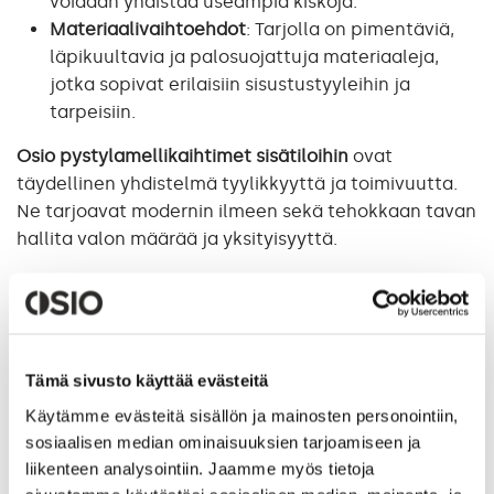
voidaan yhdistää useampia kiskoja.
Materiaalivaihtoehdot
: Tarjolla on pimentäviä,
läpikuultavia ja palosuojattuja materiaaleja,
jotka sopivat erilaisiin sisustustyyleihin ja
tarpeisiin.
Osio pystylamellikaihtimet sisätiloihin
ovat
täydellinen yhdistelmä tyylikkyyttä ja toimivuutta.
Ne tarjoavat modernin ilmeen sekä tehokkaan tavan
hallita valon määrää ja yksityisyyttä.
AIHEPIIRIT:
SISUSTUSRATKAISUT
PYSTYLAMELLI
EDELLINEN
SEURAAVA
Tämä sivusto käyttää evästeitä
Käytämme evästeitä sisällön ja mainosten personointiin,
sosiaalisen median ominaisuuksien tarjoamiseen ja
liikenteen analysointiin. Jaamme myös tietoja