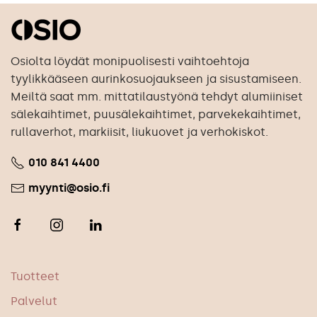
Osiolta löydät monipuolisesti vaihtoehtoja
tyylikkääseen aurinkosuojaukseen ja sisustamiseen.
Meiltä saat mm. mittatilaustyönä tehdyt alumiiniset
sälekaihtimet, puusälekaihtimet, parvekekaihtimet,
rullaverhot, markiisit, liukuovet ja verhokiskot.
010 841 4400
myynti@osio.fi
Tuotteet
Palvelut