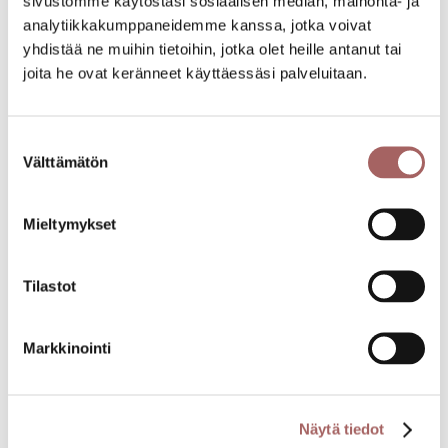
sivustomme käytöstäsi sosiaalisen median, mainonta- ja
analytiikkakumppaneidemme kanssa, jotka voivat
yhdistää ne muihin tietoihin, jotka olet heille antanut tai
joita he ovat keränneet käyttäessäsi palveluitaan.
Suostumuksen
Välttämätön
valinta
Mieltymykset
Tilastot
Lisää aiheesta:
Parvekekaihtimen mittaus, asennus ja
Markkinointi
kannakkeiden valinta
Sälekaihtimien asentaminen
Näytä tiedot