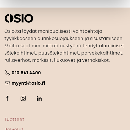
Osiolta löydät monipuolisesti vaihtoehtoja
tyylikkääseen aurinkosuojaukseen ja sisustamiseen.
Meiltä saat mm. mittatilaustyönä tehdyt alumiiniset
sälekaihtimet, puusälekaihtimet, parvekekaihtimet,
rullaverhot, markiisit, liukuovet ja verhokiskot.
010 841 4400
myynti@osio.fi
Tuotteet
Palvelut