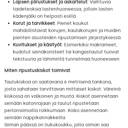
Lapsen piirustukset ja askartelut
: Vaihtuvia
taideteoksia lastenhuoneessa, jolloin lasten
kädenjälki on helposti esillä.
Korut ja tarvikkeet
: Pienet koukut
mahdollistavat korujen, kaulakorujen ja muiden
pienten asusteiden ripustamisen järjestyksessä.
Kuvitukset ja käsityöt
: Esimerkiksi makrameet,
kudotut seinäkoristeet tai kangastaulut tuovat
tekstuuria ja lämmintä tunnelmaa huoneeseen.
Miten ripustuskiskot toimivat
Taulukiskoa on saatavana 6 metrisenä tankona,
josta sahataan tarvittavan mittaiset kiskot. Väreinä
kiskossa on valkoinen ja musta. Kiskot asennetaan
seinään katonrajaan ja taulut ripustetaan
perlonsiimoilla roikkumaan. Kisko asennetaan
seinään nappikannakkeilla.
Siiman päässä on liukukoukku, jolla siiman saa