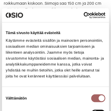
roikkumaan kiskoon. Siimoja saa 150 cm ja 200 cm
mittaisina. Taulun saa roikkumaan haluamaansa
korkeuteen jousi- tai siimalukolla, joka pujotetaan
siimaan. Jousilukko on pienille (4 kg) ja siimalukko
isoille (10 kg) tauluille.
Tämä sivusto käyttää evästeitä
Käytämme evästeitä sisällön ja mainosten personointiin,
AIHEPIIRIT:
VERHOKISKOT
KISKOT
sosiaalisen median ominaisuuksien tarjoamiseen ja
liikenteen analysointiin. Jaamme myös tietoja
sivustomme käytöstäsi sosiaalisen median, mainonta- ja
EDELLINEN
SEURAAVA
analytiikkakumppaneidemme kanssa, jotka voivat
yhdistää ne muihin tietoihin, jotka olet heille antanut tai
joita he ovat keränneet käyttäessäsi palveluitaan.
Lisää aiheesta:
Parvekekaihtimen mittaus, asennus ja
Suostumuksen
kannakkeiden valinta
Välttämätön
valinta
Sälekaihtimien asentaminen