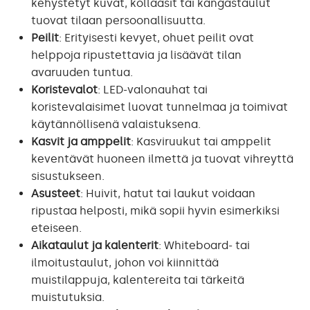
kehystetyt kuvat, kollaasit tai kangastaulut
tuovat tilaan persoonallisuutta.
Peilit
: Erityisesti kevyet, ohuet peilit ovat
helppoja ripustettavia ja lisäävät tilan
avaruuden tuntua.
Koristevalot
: LED-valonauhat tai
koristevalaisimet luovat tunnelmaa ja toimivat
käytännöllisenä valaistuksena.
Kasvit ja amppelit
: Kasviruukut tai amppelit
keventävät huoneen ilmettä ja tuovat vihreyttä
sisustukseen.
Asusteet
: Huivit, hatut tai laukut voidaan
ripustaa helposti, mikä sopii hyvin esimerkiksi
eteiseen.
Aikataulut ja kalenterit
: Whiteboard- tai
ilmoitustaulut, johon voi kiinnittää
muistilappuja, kalentereita tai tärkeitä
muistutuksia.