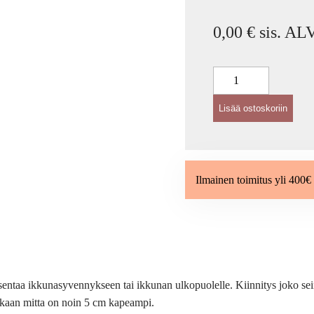
0,00 € sis. A
Rullaverhot
pimentävällä
Lisää ostoskoriin
kankaalla
–
Antares
BO
Ilmainen toimitus yli 400€ 
määrä
taa ikkunasyvennykseen tai ikkunan ulkopuolelle. Kiinnitys joko seinää
ankaan mitta on noin 5 cm kapeampi.