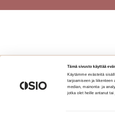
Sälekaihtimet
Puusälekaihtimet
Moottoroidut säleka
Screen-rullaverhot
Lamelliverhot
Moottoroidut rulla
Liiketilojen markiisit
Tämä sivusto käyttää eväs
Käytämme evästeitä sisäll
tarjoamiseen ja liikenteen
Osiolta löydät monipuolisesti vaihtoehtoja tyylikkääseen
median, mainonta- ja anal
aurinkosuojaukseen ja sisustamiseen. Meiltä saat mm. mittatilau
jotka olet heille antanut ta
tehdyt alumiiniset sälekaihtimet, puusälekaihtimet, parvekekaihti
rullaverhot, markiisit, liukuovet ja verhokiskot.
010 841 4400
myynti@osio.fi