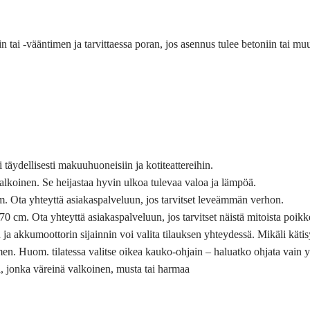
n tai -vääntimen ja tarvittaessa poran, jos asennus tulee betoniin tai mu
täydellisesti makuuhuoneisiin ja kotiteattereihin.
koinen. Se heijastaa hyvin ulkoa tulevaa valoa ja lämpöä.
 Ota yhteyttä asiakaspalveluun, jos tarvitset leveämmän verhon.
cm. Ota yhteyttä asiakaspalveluun, jos tarvitset näistä mitoista poik
a akkumoottorin sijainnin voi valita tilauksen yhteydessä. Mikäli kätisy
imen. Huom. tilatessa valitse oikea kauko-ohjain – haluatko ohjata vain 
i, jonka väreinä valkoinen, musta tai harmaa