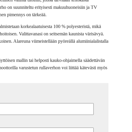
rho on suunniteltu erityisesti makuuhuoneisiin ja TV
linen pimennys on tärkeää.
almistetaan korkealaatuisesta 100 % polyesteristä, mikä
ohoitoisen. Valittavanasi on seitsemän kaunista värisävyä.
inen. Alareuna viimeistellään pyöreällä alumiinialalistalla
käyttöisen mallin tai helposti kauko-ohjaimella säädettävän
ttorilla varustetun rullaverhon voi liittää kätevästi myös