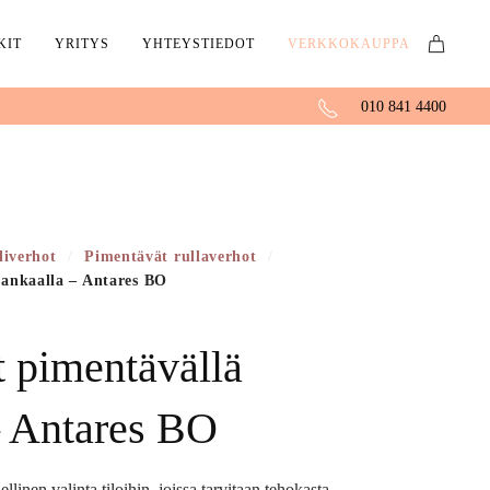
KIT
YRITYS
YHTEYSTIEDOT
VERKKOKAUPPA
010 841 4400
liverhot
/
Pimentävät rullaverhot
/
kankaalla – Antares BO
t pimentävällä
– Antares BO
linen valinta tiloihin, joissa tarvitaan tehokasta