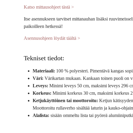
Katso mittausohjeet tästä >
Itse asennukseen tarvitset mittanauhan lisäksi ruuvimeisseli
paikoilleen hetkessä!
Asennusohjeen löydät täältä >
Tekniset tiedot:
Materiaali:
100 % polyesteri. Pimentävä kangas sopii 
Väri:
Värikartan mukaan. Kankaan toinen puoli on val
Leveys:
Minimi leveys 50 cm, maksimi leveys 296 cm.
Korkeus:
Minimi korkeus 30 cm, maksimi korkeus 270 
Ketjukäyttöinen tai moottoroitu:
Ketjun kätisyyden j
Moottoroitu rullaverho sisältää laturin ja kauko-ohja
Alalista:
sisään ommeltu lista tai pyöreä alumiiniputk