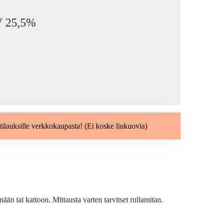
LV 25,5%
tilauksille verkkokaupasta! (Ei koske liukuovia)
n tai kattoon. Mittausta varten tarvitset rullamitan.