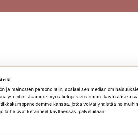
ihtimet
Vekkikaihtimet
Parvekekaihtimet
Terassikaihtimet
verhot
Verhokiskot
Moottoroidut verhokiskot
Taulukiskot
Markiisikankaat
Liukuovikisko
Liukuovet
Kaihtimien var
teitä
Tuotteet
Mittakuvat
ön ja mainosten personointiin, sosiaalisen median ominaisuuksi
Palvelut
Tuotetieto
 analysointiin. Jaamme myös tietoja sivustomme käytöstäsi sosi
ytiikkakumppaneidemme kanssa, jotka voivat yhdistää ne muihin t
styönä
Ammattilaisille
Värikarta
i joita he ovat keränneet käyttäessäsi palveluitaan.
met,
Yhteystiedot
Käyttö- j
Vinkit
Toimitus