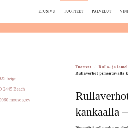
ETUSIVU
TUOTTEET
PALVELUT
VIN
Tuotteet
/
Rulla- ja lamel
Rullaverhot pimentävällä 
Rullaverho
kankaalla 
Pimentävä rullaverho on täydel