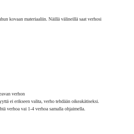
uhun kovaan materiaaliin. Näillä välineillä saat verhosi
keavan verhon
yttä ei erikseen valita, verho tehdään oikeakätiseksi.
yhtä verhoa vai 1-4 verhoa samalla ohjaimella.