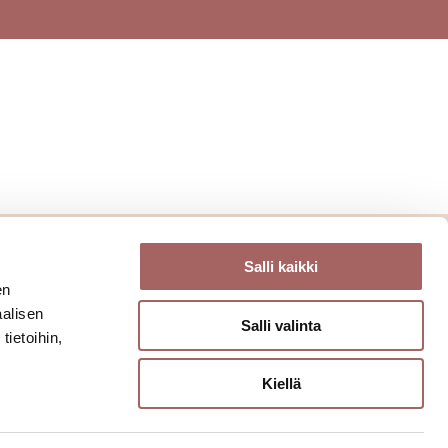
Kattokaihtimet
Rullaverhot
Pimentävät rullaverhot
Suihkuverhokiskot
Ikkunamarkiisit
Terassimarkiisit
aosat
Outlet-tuotteet
Salli kaikki
 ja tuotekortit
en
artikkelit
aalisen
Salli valinta
ietoihin,
t
a huolto-ohjeet
Kiellä
ehdot