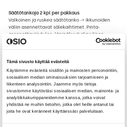
Säätötankoja 2 kpl per pakkaus
Valkoinen ja ruskea säätötanko -> ikkunoiden
väliin asennettavat sälekaihtimet. Pinta-
asennettaviin tulee läpinäkyvä akryylinen
säätötanko.
Paketti ei sisällä pintaosia, kuten läpivientiä,
Tämä sivusto käyttää evästeitä
narulukkoa, narukelloa tai säätötangon
pidikettä. Valitse muut pintaosat tarvittaessa
Käytämme evästeitä sisällön ja mainosten personointiin,
erikseen
Varaosat
-kohdasta. Säätötangon
sosiaalisen median ominaisuuksien tarjoamiseen ja
ulkonäkö voi vaihdella kuvan säätötangosta
liikenteen analysointiin. Jaamme myös tietoja
toimitusteknisistä syistä.
sivustomme käytöstäsi sosiaalisen median, mainonta- ja
analytiikkakumppaneidemme kanssa, jotka voivat
Säätövaijeri
on sälekaihtimen ja säätötangon
yhdistää ne muihin tietoihin, jotka olet heille antanut tai
väliin tuleva taipuisa vaijeri, joka pujotetaan
joita he ovat keränneet käyttäessäsi palveluitaan.
väliasennettavien sälekaihtimien tapauksessa
ikkunan karmin läpi (käytännössä läpivienti-