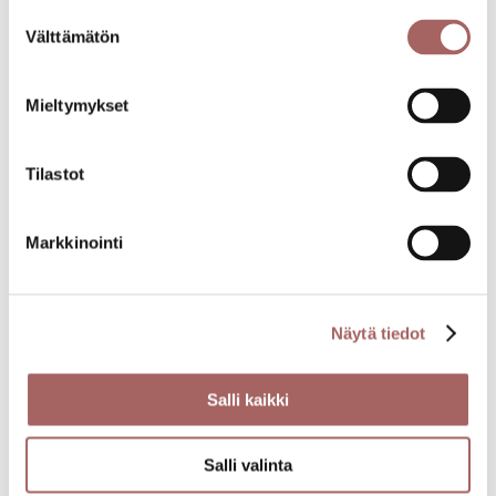
kappaleen ylemmän reiän läpi).
Suostumuksen
Välttämätön
valinta
Mieltymykset
Tilastot
Maksutavat verkkokaupassa
Markkinointi
Näytä tiedot
Salli kaikki
Salli valinta