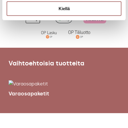
Kiellä
Vaihtoehtoisia tuotteita
Varaosapaketit
Sälekaihtimet
Verhokiskot
Puusälekaihtimet
Moottoroidut verhokiskot