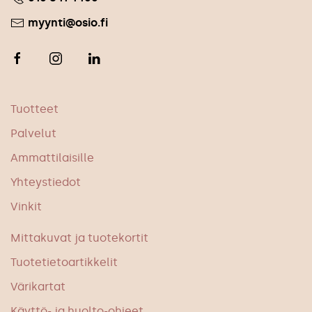
myynti@osio.fi
Tuotteet
Palvelut
Ammattilaisille
Yhteystiedot
Vinkit
Mittakuvat ja tuotekortit
Tuotetietoartikkelit
Värikartat
Käyttö- ja huolto-ohjeet