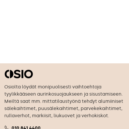
Moottoroidut sälekaihtimet
Taulukiskot
Vekkikaihtimet
Suihkuverhokiskot
Parvekekaihtimet
Ikkunamarkiisit
Terassikaihtimet
Terassimarkiisit
Kattokaihtimet
Liiketilojen markiisit
Rullaverhot
Markiisikankaat
Pimentävät rullaverhot
Liukuovikisko
Screen-rullaverhot
Liukuovet
Lamelliverhot
Kaihtimien varaosat
Moottoroidut rullaverhot
Outlet-tuotteet
Osiolta löydät monipuolisesti vaihtoehtoja
tyylikkääseen aurinkosuojaukseen ja sisustamiseen.
Meiltä saat mm. mittatilaustyönä tehdyt alumiiniset
sälekaihtimet, puusälekaihtimet, parvekekaihtimet,
rullaverhot, markiisit, liukuovet ja verhokiskot.
010 841 4400