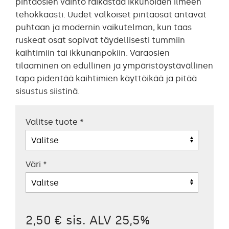
pintaosien vaihto raikastaa ikkunoiden ilmeen
tehokkaasti. Uudet valkoiset pintaosat antavat
puhtaan ja modernin vaikutelman, kun taas
ruskeat osat sopivat täydellisesti tummiin
kaihtimiin tai ikkunanpokiin. Varaosien
tilaaminen on edullinen ja ympäristöystävällinen
tapa pidentää kaihtimien käyttöikää ja pitää
sisustus siistinä.
Valitse tuote
*
Väri
*
2,50 € sis. ALV 25,5%