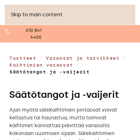
2
Skip to main content
010 841
4400
Tuotteet
/
Varaosat ja tarvikkeet
/
Kaihtimien varaosat
/
Säätötangot ja -vaijerit
Säätötangot ja -vaijerit
Ajan myötä sälekaihtimien pintaosat voivat
kellastua tai haurastua, mutta toimivat
kaihtimet kannattaa päivittää varaosilla
kokonaan uusimisen sijaan. Sälekaihtimien